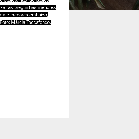
deixar as preguinhas menores
ima e menores embaixo,
 Foto: Márcia Toccafondo.