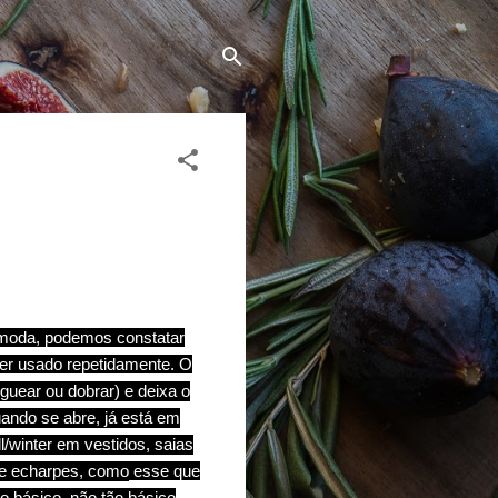
moda, podemos constatar
 ser usado repetidamente. O
eguear ou dobrar
) e deixa o
ando se abre, já está em
l/winter em vestidos, saias
 e echarpes, como
esse que
ho básico, não tão básico