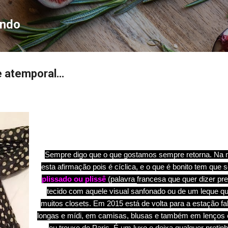
Pular para o conteúdo principal
ondo
 e atemporal…
Sempre digo que o que gostamos sempre retorna. Na 
esta afirmação pois é cíclica, e o que é bonito tem que
plissado ou plissê
(palavra
francesa que quer dizer pr
tecido com aquele visual sanfonado ou de um leque qu
muitos closets. Em 2015 está de volta para a estação fal
longas e mídi, em camisas, blusas e também em lenços
eu trouxe de Paris. É um luxo e deixa qualquer pretin