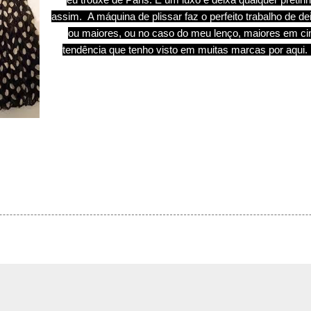
assim.
A máquina de plissar faz o perfeito trabalho de 
ou maiores, ou no caso do meu lenço, maiores em c
tendência que tenho visto em muitas marcas por aqui.