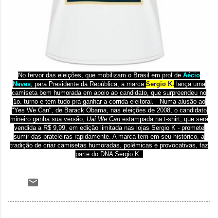
No fervor das eleições, que mobilizam o Brasil em prol de
Aécio
Neves
, para Presidente da República, a marca
Sergio K.
lança uma
camiseta bem humorada em apoio ao candidato, que surpreendeu no
1o. turno e tem tudo pra ganhar a corrida eleitoral. Numa alusão ao
"Yes We Can", de Barack Obama, nas eleições de 2008, o candidato
mineiro ganha sua versão,
Uai We Can
estampada na t-shirt, que será
vendida a R$ 9,99, em edição limitada nas lojas Sergio K - promete
sumir das prateleiras rapidamente. A marca tem em seu histórico, a
tradição de criar camisetas humoradas, polêmicas e provocativas, faz
parte do DNA Sergio K.