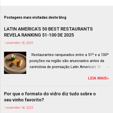
Postagens mais visitadas deste blog
LATIN AMERICA'S 50 BEST RESTAURANTS
REVELA RANKING 51-100 DE 2025
-
novembro 18, 2025
Restaurantes ranqueados entre a 51ª e a 100ª
posições na região são anunciados antes da
cerimônia de premiação Latin America’s 50
Best Restaurants 2025 , que acontecerá dia 2
LEIA MAIS»
de dezembro em Antígua, Guatemala
Prato do Origem, o brasileiro mais
bem ranqueado na lista estendida O Latin
Por que o formato do vidro diz tudo sobre o
America’s 50 Best Restaurants anunciou hoje a
seu vinho favorito?
lista estendida de estabelecimentos
-
novembro 18, 2025
ranqueados nas posições No.51 a No.100,em