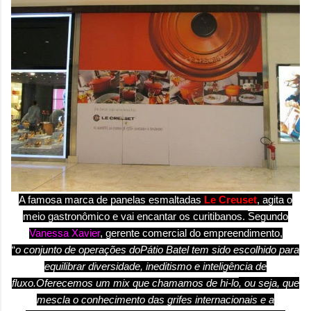
A famosa marca de panelas esmaltadas
Le
Creuset
, agita o
meio gastronômico e vai encantar os curitibanos.
Segundo
Vanessa Xavier
, gerente comercial do empreendimento,
“
o
conjunto de operações do
Pátio
Batel
tem sido escolhido para
equilibrar diversidade, ineditismo e inteligência de
fluxo.
Oferecemos um mix que chamamos de
hi-lo
, ou seja, que
mescla o conhecimento das grifes internacionais e a