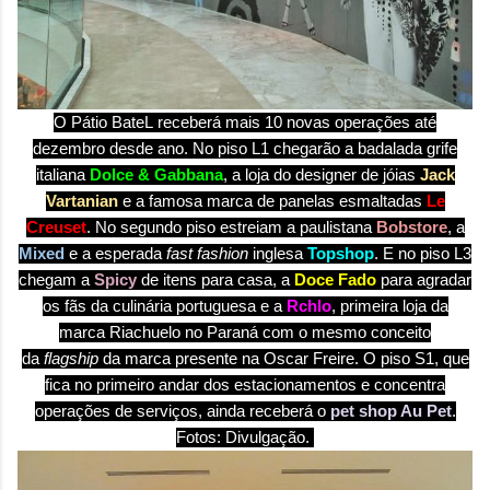
O
Pátio
BateL
receberá mais 10 novas operações até
dezembro desde ano. No piso L1 chegarão a badalada grife
italiana
Dolce & Gabbana
, a loja do designer de jóias
Jack
Vartanian
e a famosa marca de panelas esmaltadas
Le
Creuset
. No segundo piso estreiam a paulistana
Bobstore
, a
Mixed
e a esperada
fast fashion
inglesa
Topshop
. E no piso L3
chegam a
Spicy
de itens para casa, a
Doce Fado
para agradar
os fãs da culinária portuguesa e a
Rchlo
, primeira loja da
marca Riachuelo no Paraná com o mesmo conceito
da
flagship
da marca presente na Oscar Freire. O piso S1, que
fica no primeiro andar dos estacionamentos e concentra
operações de serviços, ainda receberá o
pet shop Au Pet
.
Fotos: Divulgação.