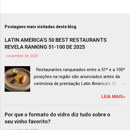
Postagens mais visitadas deste blog
LATIN AMERICA'S 50 BEST RESTAURANTS
REVELA RANKING 51-100 DE 2025
-
novembro 18, 2025
Restaurantes ranqueados entre a 51ª e a 100ª
posições na região são anunciados antes da
cerimônia de premiação Latin America’s 50
Best Restaurants 2025 , que acontecerá dia 2
LEIA MAIS»
de dezembro em Antígua, Guatemala
Prato do Origem, o brasileiro mais
bem ranqueado na lista estendida O Latin
Por que o formato do vidro diz tudo sobre o
America’s 50 Best Restaurants anunciou hoje a
seu vinho favorito?
lista estendida de estabelecimentos