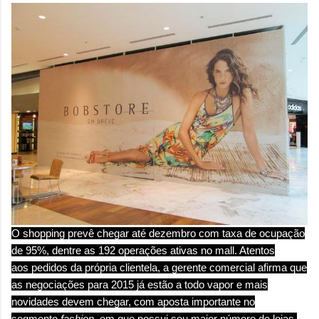
O shopping prevê chegar até dezembro com taxa de
ocupação
de 95%, dentre as 192 operações ativas no mall. Atentos
aos
pedidos da própria clientela, a gerente comercial afirma que
as negociações para 2015 já estão a todo vapor e mais
novidades devem chegar, com aposta importante no
segmento
fashion
, em que possui seu maior número de lojas.