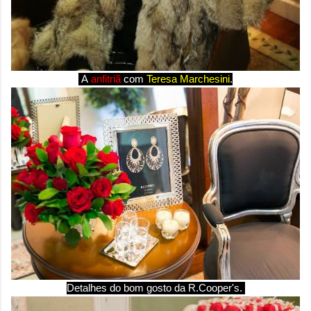
A
anfitriã
com
Teresa Marchesini
.
Detalhes do bom gosto da R.Cooper's.