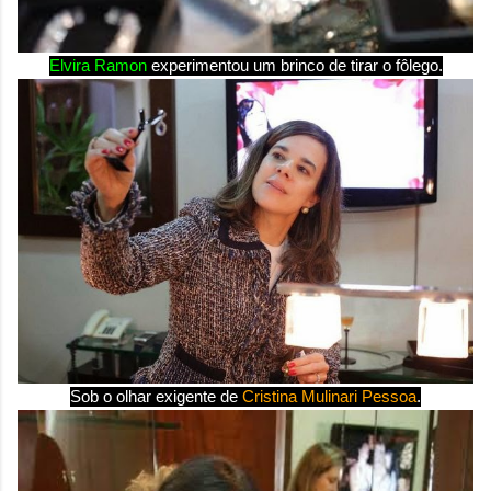
Elvira Ramon
experimentou um brinco de tirar o fôlego.
Sob o olhar exigente de
Cristina Mulinari Pessoa
.