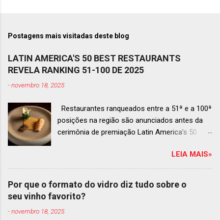
Postagens mais visitadas deste blog
LATIN AMERICA'S 50 BEST RESTAURANTS
REVELA RANKING 51-100 DE 2025
-
novembro 18, 2025
Restaurantes ranqueados entre a 51ª e a 100ª
posições na região são anunciados antes da
cerimônia de premiação Latin America’s 50
Best Restaurants 2025 , que acontecerá dia 2
LEIA MAIS»
de dezembro em Antígua, Guatemala
Prato do Origem, o brasileiro mais
bem ranqueado na lista estendida O Latin
Por que o formato do vidro diz tudo sobre o
America’s 50 Best Restaurants anunciou hoje a
seu vinho favorito?
lista estendida de estabelecimentos
-
novembro 18, 2025
ranqueados nas posições No.51 a No.100,em