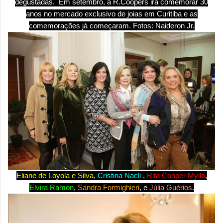
degustadas. Em setembro, a R.
Coopers
irá comemorar 30
anos no mercado exclusivo de joias em Curitiba e as
comemorações já começaram. Fotos: Naideron Jr.
Eliane de Loyola e Silv
a
,
Cristina Nacli
,
Rita Cooper Mylla
,
Elvira Ramon
,
Sandra Formighieri
,
e
Júlia Guérios
.