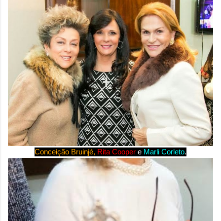
Conceição Bruinjé
,
Rita Cooper
e
Marli Corleto
.