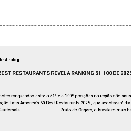
deste blog
 BEST RESTAURANTS REVELA RANKING 51-100 DE 202
ntes ranqueados entre a 51ª e a 100ª posições na região são anun
ação Latin America’s 50 Best Restaurants 2025 , que acontecerá d
, Guatemala Prato do Origem, o brasileiro mais bem r
a O Latin America’s 50 Best Restaurants anunciou hoje a lista este
os nas posições No.51 a No.100,em celebração ao panorama vibrant