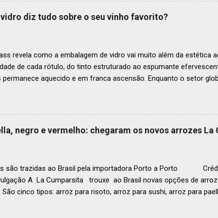
mia de toda a região. A lista expandida demonstra o empenho da o
tro mais amplo de talentos gastronômicos e prepara o palco para 
vidro diz tudo sobre o seu vinho favorito?
o do Latin America’s 50 Best Restaurants 2025, patrocinada por S.P
tecerá em Antígua (Guatemala) no próximo dia 2 de dezembro . Lista
ass revela como a embalagem de vidro vai muito além da estética ao
idade de cada rótulo, do tinto estruturado ao espumante efervesc
s permanece aquecido e em franca ascensão. Enquanto o setor glob
o Brasil registrou um crescimento de 3% no mesmo período, e as pr
, de acordo com a consultoria Euromonitor. É neste cenário de taça
que a O-I Glass, líder mundial na fabricação de embalagens de vidr
 essencial da indústria e consumidores e desvenda o segredo por tr
aella, negro e vermelho: chegaram os novos arrozes La
a tipo de vinho. Se você pensava que garrafa de vinho era tudo igu
r que cada curva, peso e formato tem uma função crucial na preser
ocê sabe por que as garrafas de vinhos são diferentes? Para qual tipo 
s são trazidas ao Brasil pela importadora Porto a Porto Crédi
vulgação A La Cumparsita trouxe ao Brasil novas opções de arroze
 São cinco tipos: arroz para risoto, arroz para sushi, arroz para pael
 . As novidades se somam ao arroz Basmati que já estava presen
zes são produzidos na Itália e distribuídos pela Porto a Porto. Em