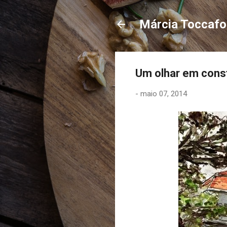
Márcia Toccaf
Um olhar em const
-
maio 07, 2014