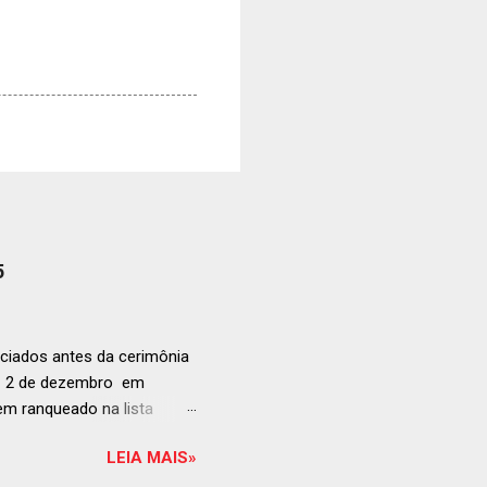
5
ciados antes da cerimônia
ia 2 de dezembro em
anqueado na lista
ndida de estabelecimentos
LEIA MAIS»
e e diversificado da