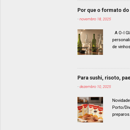
gastrono
um espec
Por que o formato do 
premiaçã
-
novembro 18, 2025
que acon
A O-I Gl
personal
de vinho
e 2024, 
até 2029
contínua 
parceira
Para sushi, risoto, p
para cad
-
dezembro 10, 2025
descobri
Afinal, v
Novidade
Porto/Di
preparos.
vermelho
. Os arro