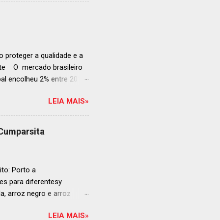
rganização em reconhecer
a grande revelação da
ellegrino & Acqua Panna,
 51-100: fatos r...
 proteger a qualidade e a
ente O mercado brasileiro
al encolheu 2% entre 2019
ojeções continuam em alta
LEIA MAIS»
s cheias e expansão
o, se posiciona como
ás da embalagem perfeita
 Cumparsita
al, prepare-se para
vação do néctar de Baco.
de vin...
to: Porto a
s para diferentesy
la, arroz negro e arroz
te no mercado brasileiro
LEIA MAIS»
 práticas embalagens de 500