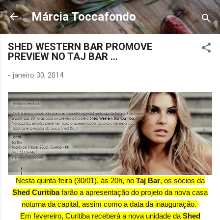
Pular para o conteúdo principal
Márcia Toccafondo
SHED WESTERN BAR PROMOVE
PREVIEW NO TAJ BAR ...
-
janeiro 30, 2014
Nesta quinta-feira (30/01), às 20h, no
Taj Bar
, os sócios da
Shed Curitiba
farão a apresentação do projeto da nova casa
noturna da capital, assim como a data da inauguração.
Em fevereiro, Curitiba receberá a nova unidade da
Shed