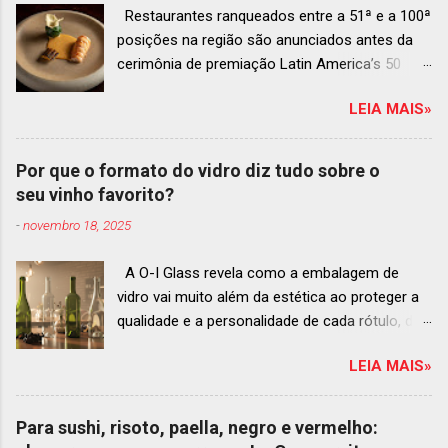
Restaurantes ranqueados entre a 51ª e a 100ª
posições na região são anunciados antes da
cerimônia de premiação Latin America’s 50
Best Restaurants 2025 , que acontecerá dia 2
LEIA MAIS»
de dezembro em Antígua, Guatemala
Prato do Origem, o brasileiro mais
bem ranqueado na lista estendida O Latin
Por que o formato do vidro diz tudo sobre o
America’s 50 Best Restaurants anunciou hoje a
seu vinho favorito?
lista estendida de estabelecimentos
-
novembro 18, 2025
ranqueados nas posições No.51 a No.100,em
celebração ao panorama vibrante e
A O-I Glass revela como a embalagem de
diversificado da gastronomia de toda a região.
vidro vai muito além da estética ao proteger a
A lista expandida demonstra o empenho da
qualidade e a personalidade de cada rótulo, do
organização em reconhecer um espectro mais
tinto estruturado ao espumante efervescente
amplo de talentos gastronômicos e prepara o
LEIA MAIS»
O mercado brasileiro de vinhos permanece
palco para a grande revelação da premiação do
aquecido e em franca ascensão. Enquanto o
Latin America’s 50 Best Restaurants 2025,
setor global encolheu 2% entre 2019 e 2024, o
patrocinada por S.Pellegrino & Acqua Panna,
Para sushi, risoto, paella, negro e vermelho:
Brasil registrou um crescimento de 3% no
que acontecerá em Antígua (Guatemala) no