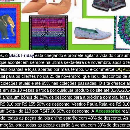
s, o
Black Friday
está chegando e promete agitar a vida do consumid
e acontecem sempre na última sexta-feira de novembro, após o fe
essionantes e lojas abertas por mais tempo. O e-commerce
OQVES
al para os clientes no dia 29 de novembro, que inclui descontos de
 coleções atuais e até 85% nas coleções passadas. O site oferece ai
em até 10 vezes e troca por qualquer produto do site até 31/01/2
á ainda um bônus de 10% de desconto para a próxima compra, feita 
 R$ 310 por R$ 155 50% de desconto; Vestido Paula Raia -de R$ 31
uff Gota - de 119 por R$47,60 60% de desconto. A
Accessorize
real
do, todas as peças da loja online estarão com 40% de desconto. As l
oção, onde todas as peças estarão à venda com 30% de desconto. Ve