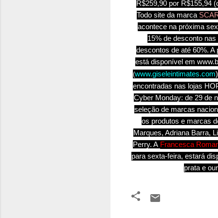
R$259,90 por R$155,94 (on
Todo site da marca
SCAR
acontece na próxima sex
15% de desconto nas 
descontos de até 60%. A p
está disponível em
www.b
www.giseleintimates.com
(
encontradas nas lojas HOP
Cyber Monday: de 29 de n
seleção de marcas naciona
os produtos e marcas d
Marques, Adriana Barra, Li
Perry. A
Francesca Roman
para sexta-feira, estará d
prata e ou