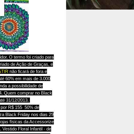
or. O termo foi criado para
riado de Ação de Graças, e
TIR
não ficará de fora e
 até 60% em mais de 3.000
nda a possibilidade de
014. Quem comprar no Black
até 31/12/2013.
0 por R$ 155 50% de
iza Black Friday nos dias 29
ojas físicas da Accessorize
stido Floral Infantil - de