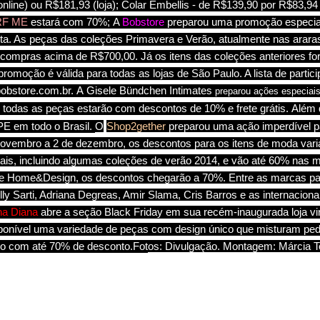
line) ou R$181,93 (loja); Colar Embellis - de R$139,90 por R$83,94 (
F ME
estará com 70%; A
Bobstore
preparou uma promoção especial 
ta. As peças das coleções Primavera e Verão, atualmente nas araras
compras acima de R$700,00. Já os itens das coleções anteriores f
romoção é válida para todas as lojas de São Paulo. A lista de partic
obstore.com.br
.
A
Gisele Bündchen Intimates
preparou ações especiais
) todas as peças estarão com descontos de 10% e frete grátis.
Além 
E em todo o Brasil.
O
Shop2gether
preparou uma ação imperdível pa
ovembro a 2 de dezembro, os descontos para os itens de moda v
is, incluindo algumas coleções de verão 2014, e vão até 60% nas m
e Home&Design, os descontos chegarão a 70%. Entre as marcas par
lly Sarti, Adriana Degreas, Amir Slama, Cris Barros e as internaciona
a Diana
abre a seção Black Friday em sua recém-inaugurada loja virt
isponível uma variedade de peças
com design único que misturam ped
ro
com até 70% de desconto.
Fot
os: Divulgação. Montagem: Márcia T