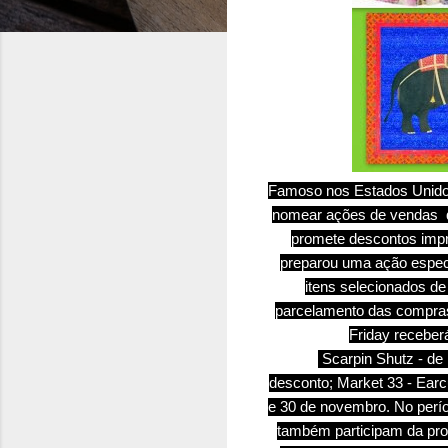
Famoso nos Estados Unido
nomear ações de vendas qu
promete descontos impr
preparou uma ação especi
itens selecionados de
parcelamento das compras 
Friday receber
Scarpin Shutz - de
desconto; Market 33 - Earc
e 30 de novembro. No perío
também participam da prom