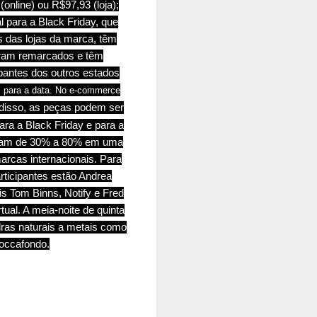
online) ou R$97,93 (loja);
para a Black Friday, que
 das lojas da marca, têm
oram remarcados e têm
ipantes dos outros estados
 para a data. No e-commerc
e
disso, as peças podem ser
ra a Black Friday e para a
ariam de 30% a 80% em uma
arcas internacionais. Para
ticipantes estão Andrea
is Tom Binns, Notify e Fred
ual. A meia-noite de quinta
ras naturais a metais como
occafondo.