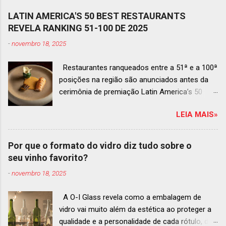
LATIN AMERICA'S 50 BEST RESTAURANTS
REVELA RANKING 51-100 DE 2025
-
novembro 18, 2025
Restaurantes ranqueados entre a 51ª e a 100ª
posições na região são anunciados antes da
cerimônia de premiação Latin America’s 50
Best Restaurants 2025 , que acontecerá dia 2
LEIA MAIS»
de dezembro em Antígua, Guatemala
Prato do Origem, o brasileiro mais
bem ranqueado na lista estendida O Latin
Por que o formato do vidro diz tudo sobre o
America’s 50 Best Restaurants anunciou hoje a
seu vinho favorito?
lista estendida de estabelecimentos
-
novembro 18, 2025
ranqueados nas posições No.51 a No.100,em
celebração ao panorama vibrante e
A O-I Glass revela como a embalagem de
diversificado da gastronomia de toda a região.
vidro vai muito além da estética ao proteger a
A lista expandida demonstra o empenho da
qualidade e a personalidade de cada rótulo, do
organização em reconhecer um espectro mais