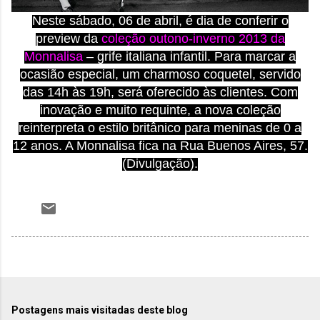
Neste sábado, 06 de abril, é dia de conferir o
preview da
coleção outono-inverno 2013 da
Monnalisa
– grife italiana infantil. Para marcar a
ocasião especial, um charmoso coquetel, servido
das 14h às 19h, será oferecido às clientes. Com
inovação e muito requinte, a nova coleção
reinterpreta o estilo britânico para meninas de 0 a
12 anos. A Monnalisa fica na Rua Buenos Aires, 57.
(Divulgação).
Postagens mais visitadas deste blog