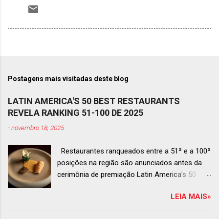
Postagens mais visitadas deste blog
LATIN AMERICA'S 50 BEST RESTAURANTS
REVELA RANKING 51-100 DE 2025
-
novembro 18, 2025
Restaurantes ranqueados entre a 51ª e a 100ª
posições na região são anunciados antes da
cerimônia de premiação Latin America’s 50
Best Restaurants 2025 , que acontecerá dia 2
LEIA MAIS»
de dezembro em Antígua, Guatemala
Prato do Origem, o brasileiro mais