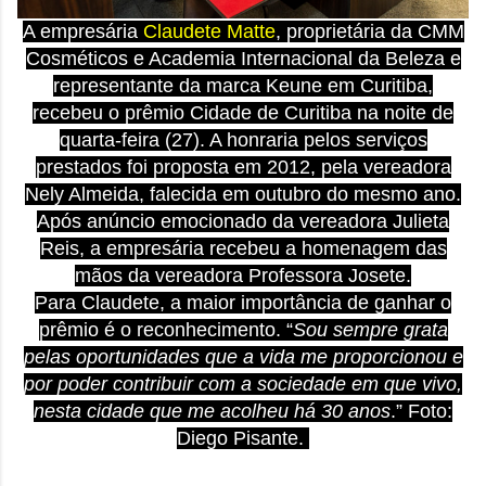
A empresária
Claudete
Matte
, proprietária da CMM
Cosméticos e Academia Internacional da Beleza e
representante da marca Keune em Curitiba,
recebeu o prêmio Cidade de Curitiba na noite de
quarta-feira (27). A honraria pelos serviços
prestados foi proposta em 2012, pela vereadora
Nely Almeida, falecida em outubro do mesmo ano.
Após anúncio emocionado da vereadora Julieta
Reis, a empresária recebeu a homenagem das
mãos da vereadora Professora Josete.
Para
Claudete
, a maior importância de ganhar o
prêmio é o reconhecimento. “
Sou sempre grata
pelas oportunidades que a vida me proporcionou e
por poder contribuir com a sociedade em que vivo,
nesta cidade que me acolheu há 30 anos
.” Foto:
Diego Pisante.