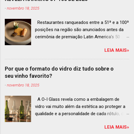
-
novembro 18, 2025
Restaurantes ranqueados entre a 51ª e a 100ª
posições na região são anunciados antes da
cerimônia de premiação Latin America’s 50
Best Restaurants 2025 , que acontecerá dia 2
LEIA MAIS»
de dezembro em Antígua, Guatemala
Prato do Origem, o brasileiro mais
bem ranqueado na lista estendida O Latin
Por que o formato do vidro diz tudo sobre o
America’s 50 Best Restaurants anunciou hoje a
seu vinho favorito?
lista estendida de estabelecimentos
-
novembro 18, 2025
ranqueados nas posições No.51 a No.100,em
celebração ao panorama vibrante e
A O-I Glass revela como a embalagem de
diversificado da gastronomia de toda a região.
vidro vai muito além da estética ao proteger a
A lista expandida demonstra o empenho da
qualidade e a personalidade de cada rótulo, do
organização em reconhecer um espectro mais
tinto estruturado ao espumante efervescente
amplo de talentos gastronômicos e prepara o
LEIA MAIS»
O mercado brasileiro de vinhos permanece
palco para a grande revelação da premiação do