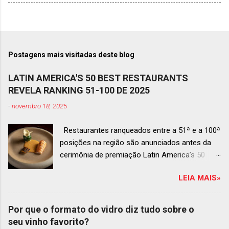
Postagens mais visitadas deste blog
LATIN AMERICA'S 50 BEST RESTAURANTS
REVELA RANKING 51-100 DE 2025
-
novembro 18, 2025
Restaurantes ranqueados entre a 51ª e a 100ª
posições na região são anunciados antes da
cerimônia de premiação Latin America’s 50
Best Restaurants 2025 , que acontecerá dia 2
LEIA MAIS»
de dezembro em Antígua, Guatemala
Prato do Origem, o brasileiro mais
bem ranqueado na lista estendida O Latin
Por que o formato do vidro diz tudo sobre o
America’s 50 Best Restaurants anunciou hoje a
seu vinho favorito?
lista estendida de estabelecimentos