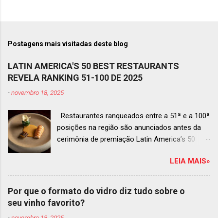
Postagens mais visitadas deste blog
LATIN AMERICA'S 50 BEST RESTAURANTS
REVELA RANKING 51-100 DE 2025
-
novembro 18, 2025
Restaurantes ranqueados entre a 51ª e a 100ª
posições na região são anunciados antes da
cerimônia de premiação Latin America’s 50
Best Restaurants 2025 , que acontecerá dia 2
LEIA MAIS»
de dezembro em Antígua, Guatemala
Prato do Origem, o brasileiro mais
bem ranqueado na lista estendida O Latin
Por que o formato do vidro diz tudo sobre o
America’s 50 Best Restaurants anunciou hoje a
seu vinho favorito?
lista estendida de estabelecimentos
-
novembro 18, 2025