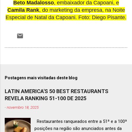
Bet
o Madalosso
, embaixador da Capoani, e
Camila Rank
, do marketing da empresa, na Noite
Especial de Natal da Capoani. Foto:
Diego Pisante.
Postagens mais visitadas deste blog
LATIN AMERICA'S 50 BEST RESTAURANTS
REVELA RANKING 51-100 DE 2025
-
novembro 18, 2025
Restaurantes ranqueados entre a 51ª e a 100ª
posições na região são anunciados antes da