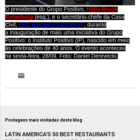
O presidente do Grupo Positivo,
Hélio Bruck
Rotenberg
(esq.), e o secretário-chefe da Casa
Civil,
Luiz Eduardo Sebastiani
, durante
a
inauguração de mais uma iniciativa do Grupo
Positivo: o Instituto Positivo (IP), nascido em meio
às celebrações de 40 anos. O evento aconteceu
na
sexta-feira, 28/09. Foto:
Daniel Derevecki.
Postagens mais visitadas deste blog
LATIN AMERICA'S 50 BEST RESTAURANTS