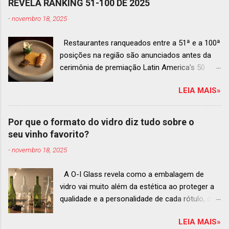
REVELA RANKING 51-100 DE 2025
-
novembro 18, 2025
Restaurantes ranqueados entre a 51ª e a 100ª
posições na região são anunciados antes da
cerimônia de premiação Latin America’s 50
Best Restaurants 2025 , que acontecerá dia 2
LEIA MAIS»
de dezembro em Antígua, Guatemala
Prato do Origem, o brasileiro mais
bem ranqueado na lista estendida O Latin
Por que o formato do vidro diz tudo sobre o
America’s 50 Best Restaurants anunciou hoje a
seu vinho favorito?
lista estendida de estabelecimentos
-
novembro 18, 2025
ranqueados nas posições No.51 a No.100,em
celebração ao panorama vibrante e
A O-I Glass revela como a embalagem de
diversificado da gastronomia de toda a região.
vidro vai muito além da estética ao proteger a
A lista expandida demonstra o empenho da
qualidade e a personalidade de cada rótulo, do
organização em reconhecer um espectro mais
tinto estruturado ao espumante efervescente
amplo de talentos gastronômicos e prepara o
LEIA MAIS»
O mercado brasileiro de vinhos permanece
palco para a grande revelação da premiação do