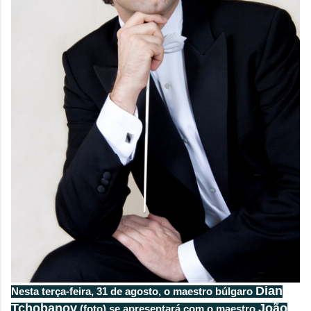
Dian
Nesta terça-feira, 31 de agosto, o
maestro
búlgaro
Tchobanov
João
(foto) se apresentará com o
maestro