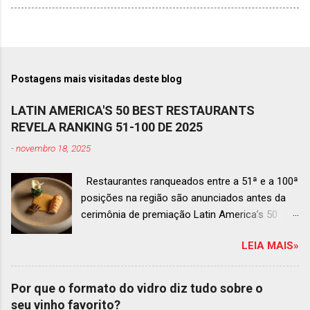
Postagens mais visitadas deste blog
LATIN AMERICA'S 50 BEST RESTAURANTS
REVELA RANKING 51-100 DE 2025
-
novembro 18, 2025
Restaurantes ranqueados entre a 51ª e a 100ª
posições na região são anunciados antes da
cerimônia de premiação Latin America’s 50
Best Restaurants 2025 , que acontecerá dia 2
LEIA MAIS»
de dezembro em Antígua, Guatemala
Prato do Origem, o brasileiro mais
bem ranqueado na lista estendida O Latin
Por que o formato do vidro diz tudo sobre o
America’s 50 Best Restaurants anunciou hoje a
seu vinho favorito?