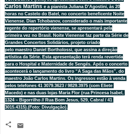
Carlos Martins
e a pianista Juliana D’Agostini, às 20
horas no Castelo do Batel, no concerto beneficente Noite
Vienense. Dian Tchobanov, considerado o mais importante
regente do repertório vienense, se apresentará pela
primeira vez no Brasil. Noite Vienense faz parte da Série de
Grandes Concertos Solidários, projeto criado
pelo
maestro
Daniel Bortholossi, que assina a direção
artística da Série. Esta apresentação terá renda revertida
para o Hospital e Maternidade de Sengés.
Após o concerto 
acontecerá o lançamento do livro “A Saga das Mãos”, do 
maestro João Carlos Martins.
Os ingressos estão à venda 
pelos telefones 41 3079.3623 / 9829.3975 (com Eliete 
Macedo) e nas duas lojas Maria Flor (rua Princesa Isabel, 
1324 – Bigorrilho // Rua Bom Jesus, 529, Cabral / 41 
3015.4315).
(Foto: Divulgação).