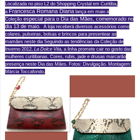
Localizada no piso L2 do Shopping Crystal em Curitiba,
Francesca Romana Diana
a
lança em maio a
especial para o Dia das Mães, comemorado no
Coleção
dia 13 de maio.
A
loja receberá diversos acessórios como
colares, pulseiras, bolsas e brincos para presentear as
mamães neste dia
Seguindo as tendências da Coleção de
Inverno 2012,
La Dolce Vita,
a linha promete cair no gosto das
mulheres curitibanas. Cores, rubis, jade e drusas marcarão
presença neste Dia das Mães. Fotos: Divulgação. Montagem:
Márcia Toccafondo.