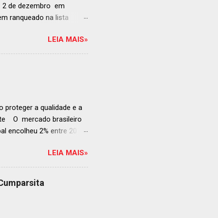
ia 2 de dezembro em
anqueado na lista
ndida de estabelecimentos
LEIA MAIS»
e e diversificado da
rganização em reconhecer
a grande revelação da
ellegrino & Acqua Panna,
 51-100: fatos r...
 proteger a qualidade e a
ente O mercado brasileiro
al encolheu 2% entre 2019
ojeções continuam em alta
LEIA MAIS»
s cheias e expansão
o, se posiciona como
ás da embalagem perfeita
 Cumparsita
al, prepare-se para
vação do néctar de Baco.
de vin...