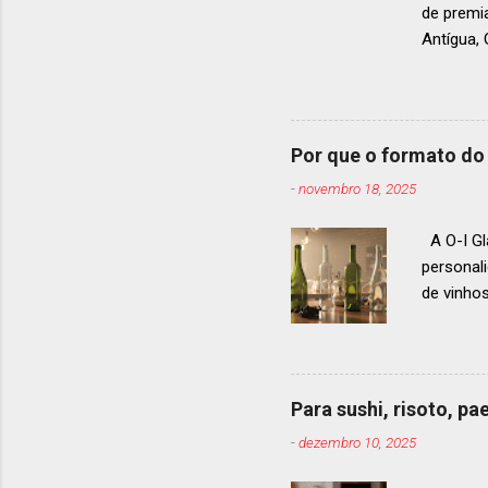
de premi
Antígua
estendid
ranquead
gastrono
um espec
Por que o formato do 
premiaçã
-
novembro 18, 2025
que acon
A O-I Gl
personal
de vinho
e 2024, 
até 2029
contínua 
parceira
Para sushi, risoto, p
para cad
-
dezembro 10, 2025
descobri
Afinal, v