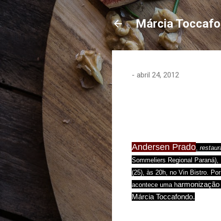
Márcia Toccaf
-
abril 24, 2012
Andersen Prado
,
restaur
Sommeliers Regional Paraná), c
(25), às 20h, no Vin Bistro. Po
armonização d
acontece uma h
Márcia Toccafondo.