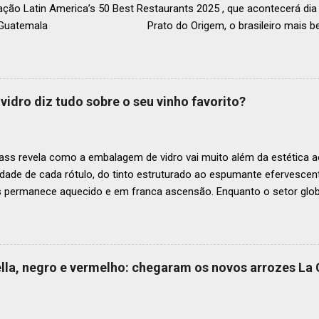
ação Latin America’s 50 Best Restaurants 2025 , que acontecerá d
, Guatemala Prato do Origem, o brasileiro mais bem r
a O Latin America’s 50 Best Restaurants anunciou hoje a lista este
os nas posições No.51 a No.100,em celebração ao panorama vibrant
mia de toda a região. A lista expandida demonstra o empenho da o
tro mais amplo de talentos gastronômicos e prepara o palco para 
vidro diz tudo sobre o seu vinho favorito?
o do Latin America’s 50 Best Restaurants 2025, patrocinada por S.P
tecerá em Antígua (Guatemala) no próximo dia 2 de dezembro . Lista
ass revela como a embalagem de vidro vai muito além da estética ao
idade de cada rótulo, do tinto estruturado ao espumante efervesc
s permanece aquecido e em franca ascensão. Enquanto o setor glob
o Brasil registrou um crescimento de 3% no mesmo período, e as pr
, de acordo com a consultoria Euromonitor. É neste cenário de taça
que a O-I Glass, líder mundial na fabricação de embalagens de vidr
 essencial da indústria e consumidores e desvenda o segredo por tr
aella, negro e vermelho: chegaram os novos arrozes La
a tipo de vinho. Se você pensava que garrafa de vinho era tudo igu
r que cada curva, peso e formato tem uma função crucial na preser
ocê sabe por que as garrafas de vinhos são diferentes? Para qual tipo 