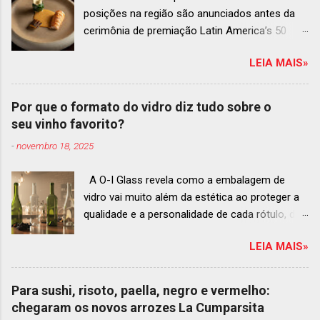
posições na região são anunciados antes da
cerimônia de premiação Latin America’s 50
Best Restaurants 2025 , que acontecerá dia 2
LEIA MAIS»
de dezembro em Antígua, Guatemala
Prato do Origem, o brasileiro mais
bem ranqueado na lista estendida O Latin
Por que o formato do vidro diz tudo sobre o
America’s 50 Best Restaurants anunciou hoje a
seu vinho favorito?
lista estendida de estabelecimentos
-
novembro 18, 2025
ranqueados nas posições No.51 a No.100,em
celebração ao panorama vibrante e
A O-I Glass revela como a embalagem de
diversificado da gastronomia de toda a região.
vidro vai muito além da estética ao proteger a
A lista expandida demonstra o empenho da
qualidade e a personalidade de cada rótulo, do
organização em reconhecer um espectro mais
tinto estruturado ao espumante efervescente
amplo de talentos gastronômicos e prepara o
LEIA MAIS»
O mercado brasileiro de vinhos permanece
palco para a grande revelação da premiação do
aquecido e em franca ascensão. Enquanto o
Latin America’s 50 Best Restaurants 2025,
setor global encolheu 2% entre 2019 e 2024, o
patrocinada por S.Pellegrino & Acqua Panna,
Para sushi, risoto, paella, negro e vermelho:
Brasil registrou um crescimento de 3% no
que acontecerá em Antígua (Guatemala) no
chegaram os novos arrozes La Cumparsita
mesmo período, e as projeções continuam em