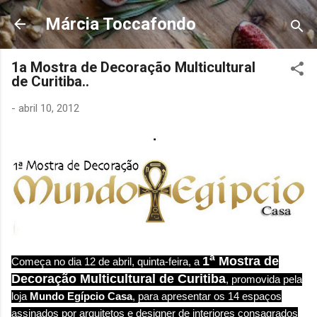
Pular para o conteúdo principal
Márcia Toccafondo
1a Mostra de Decoração Multicultural
de Curitiba..
-
abril 10, 2012
a
1
Mostra de
Começa no dia 12 de abril, quinta-feira, a
Decoração Multicultural de Curitiba
,
promovida pela
loja
Mundo Egípcio Casa
,
para apresentar os 14 espaços
assinados por arquitetos e designer de interiores consagrados