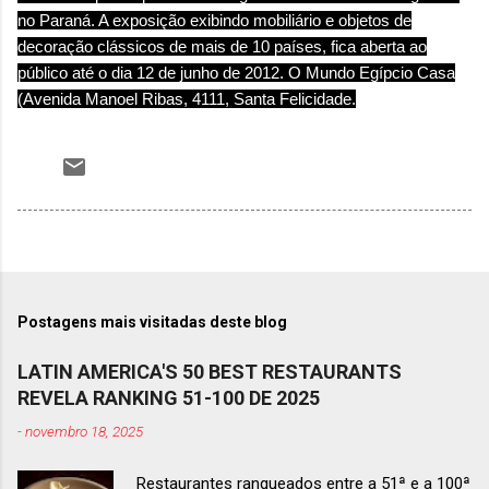
no Paraná
.
A exposição exibindo mobiliário e objetos de
decoração clássicos de mais de 10 países, fica aberta ao
público até o dia 12 de junho de 2012.
O Mundo Egípcio Casa
(Avenida Manoel Ribas, 4111, Santa Felicidade.
Postagens mais visitadas deste blog
LATIN AMERICA'S 50 BEST RESTAURANTS
REVELA RANKING 51-100 DE 2025
-
novembro 18, 2025
Restaurantes ranqueados entre a 51ª e a 100ª