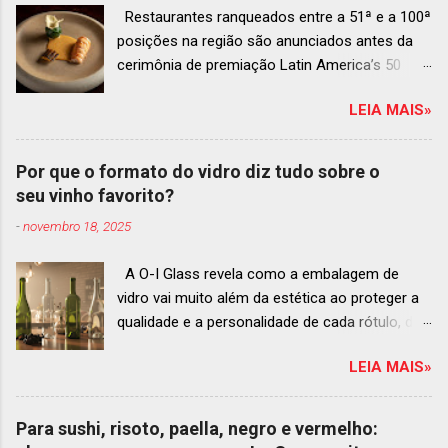
Restaurantes ranqueados entre a 51ª e a 100ª
posições na região são anunciados antes da
cerimônia de premiação Latin America’s 50
Best Restaurants 2025 , que acontecerá dia 2
LEIA MAIS»
de dezembro em Antígua, Guatemala
Prato do Origem, o brasileiro mais
bem ranqueado na lista estendida O Latin
Por que o formato do vidro diz tudo sobre o
America’s 50 Best Restaurants anunciou hoje a
seu vinho favorito?
lista estendida de estabelecimentos
-
novembro 18, 2025
ranqueados nas posições No.51 a No.100,em
celebração ao panorama vibrante e
A O-I Glass revela como a embalagem de
diversificado da gastronomia de toda a região.
vidro vai muito além da estética ao proteger a
A lista expandida demonstra o empenho da
qualidade e a personalidade de cada rótulo, do
organização em reconhecer um espectro mais
tinto estruturado ao espumante efervescente
amplo de talentos gastronômicos e prepara o
LEIA MAIS»
O mercado brasileiro de vinhos permanece
palco para a grande revelação da premiação do
aquecido e em franca ascensão. Enquanto o
Latin America’s 50 Best Restaurants 2025,
setor global encolheu 2% entre 2019 e 2024, o
patrocinada por S.Pellegrino & Acqua Panna,
Para sushi, risoto, paella, negro e vermelho:
Brasil registrou um crescimento de 3% no