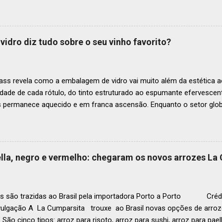
a O Latin America’s 50 Best Restaurants anunciou hoje a lista este
os nas posições No.51 a No.100,em celebração ao panorama vibrant
mia de toda a região. A lista expandida demonstra o empenho da o
tro mais amplo de talentos gastronômicos e prepara o palco para 
vidro diz tudo sobre o seu vinho favorito?
o do Latin America’s 50 Best Restaurants 2025, patrocinada por S.P
tecerá em Antígua (Guatemala) no próximo dia 2 de dezembro . Lista
ass revela como a embalagem de vidro vai muito além da estética ao
idade de cada rótulo, do tinto estruturado ao espumante efervesc
s permanece aquecido e em franca ascensão. Enquanto o setor glob
o Brasil registrou um crescimento de 3% no mesmo período, e as pr
, de acordo com a consultoria Euromonitor. É neste cenário de taça
que a O-I Glass, líder mundial na fabricação de embalagens de vidr
 essencial da indústria e consumidores e desvenda o segredo por tr
aella, negro e vermelho: chegaram os novos arrozes La
a tipo de vinho. Se você pensava que garrafa de vinho era tudo igu
r que cada curva, peso e formato tem uma função crucial na preser
ocê sabe por que as garrafas de vinhos são diferentes? Para qual tipo 
s são trazidas ao Brasil pela importadora Porto a Porto Crédi
vulgação A La Cumparsita trouxe ao Brasil novas opções de arroze
 São cinco tipos: arroz para risoto, arroz para sushi, arroz para pael