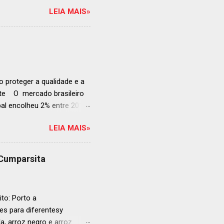
ndida de estabelecimentos
LEIA MAIS»
e e diversificado da
rganização em reconhecer
a grande revelação da
ellegrino & Acqua Panna,
 51-100: fatos r...
 proteger a qualidade e a
ente O mercado brasileiro
al encolheu 2% entre 2019
ojeções continuam em alta
LEIA MAIS»
s cheias e expansão
o, se posiciona como
ás da embalagem perfeita
 Cumparsita
al, prepare-se para
vação do néctar de Baco.
de vin...
to: Porto a
s para diferentesy
la, arroz negro e arroz