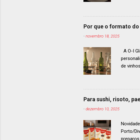
estendid
ranquead
gastrono
um espec
Por que o formato do 
premiaçã
-
novembro 18, 2025
que acon
A O-I Gl
personal
de vinho
e 2024, 
até 2029
contínua 
parceira
Para sushi, risoto, p
para cad
-
dezembro 10, 2025
descobri
Afinal, v
Novidade
Porto/Di
preparos.