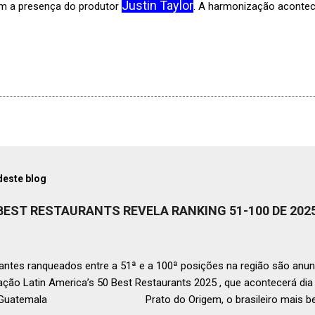
Justin Taylor
om a presença do produtor
. A harmonização aconte
deste blog
 BEST RESTAURANTS REVELA RANKING 51-100 DE 202
ntes ranqueados entre a 51ª e a 100ª posições na região são anun
ação Latin America’s 50 Best Restaurants 2025 , que acontecerá d
, Guatemala Prato do Origem, o brasileiro mais bem r