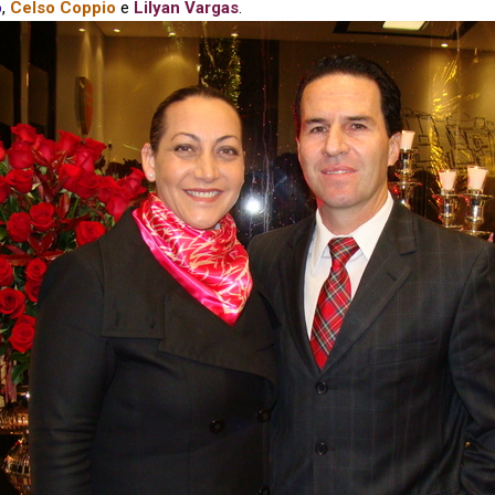
o
,
Celso Coppio
e
Lilyan Vargas
.