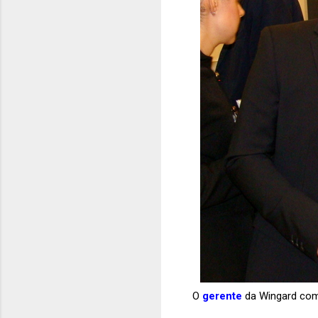
O
gerente
da Wingard co