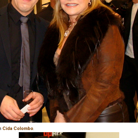
m
Cida Colombo
.