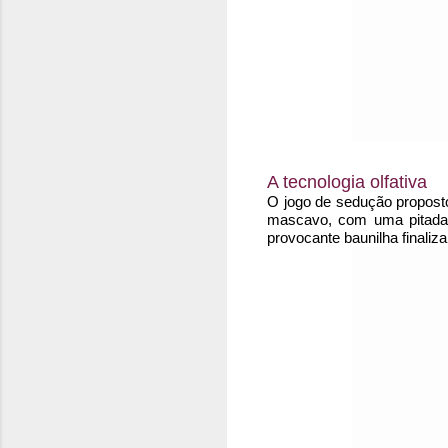
A tecnologia olfativa
O jogo de sedução proposto
mascavo, com uma pitada n
provocante baunilha finaliz