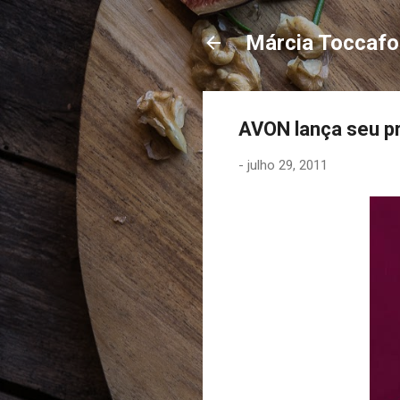
Márcia Toccaf
AVON lança seu pr
-
julho 29, 2011