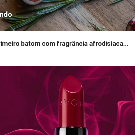
Pular para o conteúdo principal
ondo
imeiro batom com fragrância afrodisíaca...