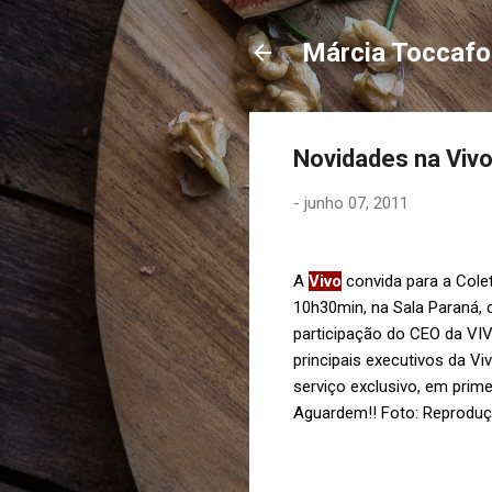
Márcia Toccaf
Novidades na Vivo.
-
junho 07, 2011
A
Vivo
convida para a Colet
10h30min, na Sala Paraná, 
participação do CEO da VIV
principais executivos da Vi
serviço exclusivo, em prim
Aguardem!! Foto: Reproduç