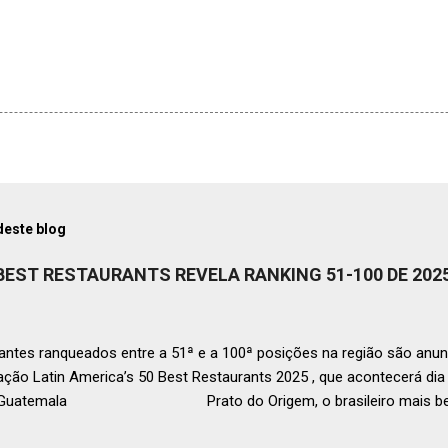
deste blog
 BEST RESTAURANTS REVELA RANKING 51-100 DE 202
ntes ranqueados entre a 51ª e a 100ª posições na região são anun
ação Latin America’s 50 Best Restaurants 2025 , que acontecerá d
, Guatemala Prato do Origem, o brasileiro mais bem r
a O Latin America’s 50 Best Restaurants anunciou hoje a lista este