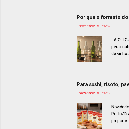
ranquead
gastrono
um espec
Por que o formato do 
premiaçã
-
novembro 18, 2025
que acon
A O-I Gl
personal
de vinho
e 2024, 
até 2029
contínua 
parceira
Para sushi, risoto, p
para cad
-
dezembro 10, 2025
descobri
Afinal, v
Novidade
Porto/Di
preparos.
vermelho