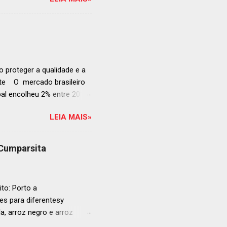
e e diversificado da
rganização em reconhecer
a grande revelação da
ellegrino & Acqua Panna,
 51-100: fatos r...
 proteger a qualidade e a
ente O mercado brasileiro
al encolheu 2% entre 2019
ojeções continuam em alta
LEIA MAIS»
s cheias e expansão
o, se posiciona como
ás da embalagem perfeita
 Cumparsita
al, prepare-se para
vação do néctar de Baco.
de vin...
to: Porto a
s para diferentesy
la, arroz negro e arroz
te no mercado brasileiro