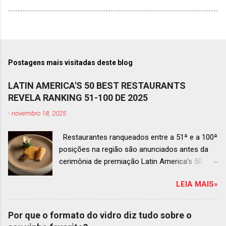
Postagens mais visitadas deste blog
LATIN AMERICA'S 50 BEST RESTAURANTS
REVELA RANKING 51-100 DE 2025
-
novembro 18, 2025
Restaurantes ranqueados entre a 51ª e a 100ª
posições na região são anunciados antes da
cerimônia de premiação Latin America’s 50
Best Restaurants 2025 , que acontecerá dia 2
LEIA MAIS»
de dezembro em Antígua, Guatemala
Prato do Origem, o brasileiro mais
bem ranqueado na lista estendida O Latin
Por que o formato do vidro diz tudo sobre o
America’s 50 Best Restaurants anunciou hoje a