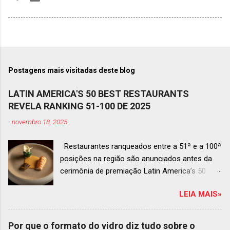
Postagens mais visitadas deste blog
LATIN AMERICA'S 50 BEST RESTAURANTS
REVELA RANKING 51-100 DE 2025
-
novembro 18, 2025
Restaurantes ranqueados entre a 51ª e a 100ª
posições na região são anunciados antes da
cerimônia de premiação Latin America’s 50
Best Restaurants 2025 , que acontecerá dia 2
LEIA MAIS»
de dezembro em Antígua, Guatemala
Prato do Origem, o brasileiro mais
bem ranqueado na lista estendida O Latin
Por que o formato do vidro diz tudo sobre o