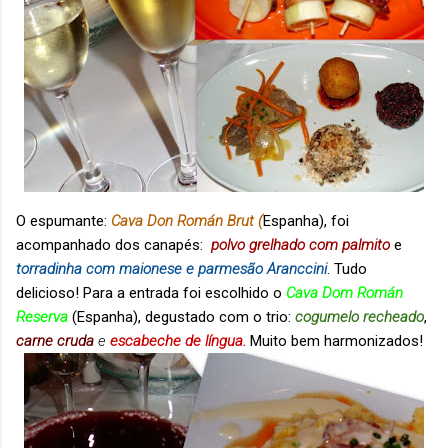
O espumante:
Cava Don Román Brut (
Espanha), foi
acompanhado dos canapés:
polvo grelhado com palmito
e
torradinha com maionese e parmesão Aranccini
. Tudo
delicioso! Para a entrada foi escolhido o
Cava Dom Román
Reserva
(Espanha), degustado com o trio:
cogumelo recheado
,
carne
cruda
e
escabeche de língua
.
Muito bem harmonizados!