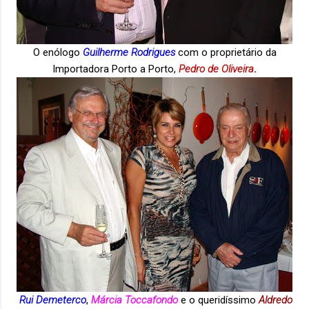
O enólogo
Guilherme Rodrigues
com o proprietário da
Importadora Porto a Porto,
Pedro de
Oliveira
.
Rui Demeterco
,
Márcia Tocc
afondo
e o queridíssimo
Aldredo