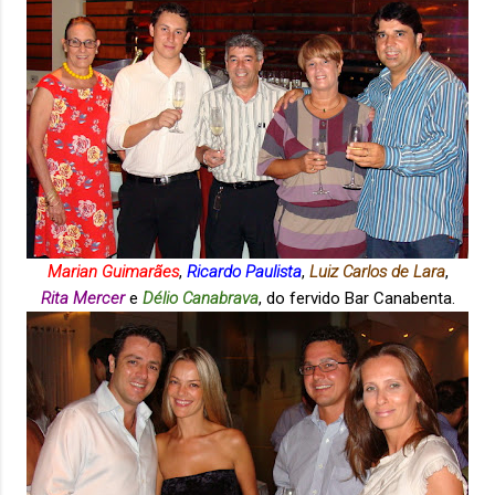
Marian Guimarães
,
Ricardo Paulista
,
Luiz Carlos de Lara
,
Rita Mercer
e
Délio Canabrava
, do fervido Bar Canabenta.