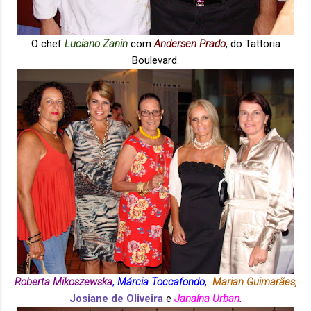
O chef
Luciano Zanin
com
Andersen Prado
, do Tattoria
Boulevard.
Roberta Mikoszewska
,
Márcia Toccafondo
,
Marian Guimarães,
Josiane de Oliveira
e
Janaína Urban
.