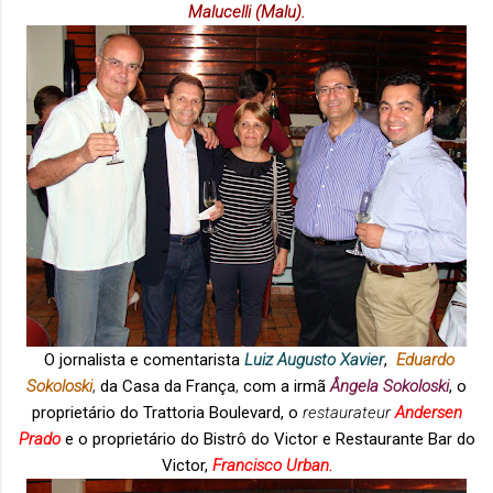
Mal
ucelli
(Malu).
O jornalista e comentarista
Luiz Augusto Xavier
,
Eduardo
Sokoloski
,
da Casa da França
,
com a
irmã
Ângela Sokoloski
, o
proprietário do Trattoria Boulevard, o
restaurateur
Andersen
Prado
e
o proprietário do Bistrô do Victor e Restaurante Bar do
Victor,
Francisco Urban.