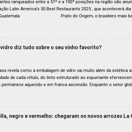
ntes ranqueados entre a 51ª e a 100ª posições na região são anun
ação Latin America’s 50 Best Restaurants 2025 , que acontecerá d
, Guatemala Prato do Origem, o brasileiro mais bem r
a O Latin America’s 50 Best Restaurants anunciou hoje a lista este
os nas posições No.51 a No.100,em celebração ao panorama vibrant
mia de toda a região. A lista expandida demonstra o empenho da o
tro mais amplo de talentos gastronômicos e prepara o palco para 
vidro diz tudo sobre o seu vinho favorito?
o do Latin America’s 50 Best Restaurants 2025, patrocinada por S.P
tecerá em Antígua (Guatemala) no próximo dia 2 de dezembro . Lista
ass revela como a embalagem de vidro vai muito além da estética ao
idade de cada rótulo, do tinto estruturado ao espumante efervesc
s permanece aquecido e em franca ascensão. Enquanto o setor glob
o Brasil registrou um crescimento de 3% no mesmo período, e as pr
, de acordo com a consultoria Euromonitor. É neste cenário de taça
que a O-I Glass, líder mundial na fabricação de embalagens de vidr
 essencial da indústria e consumidores e desvenda o segredo por tr
aella, negro e vermelho: chegaram os novos arrozes La
a tipo de vinho. Se você pensava que garrafa de vinho era tudo igu
r que cada curva, peso e formato tem uma função crucial na preser