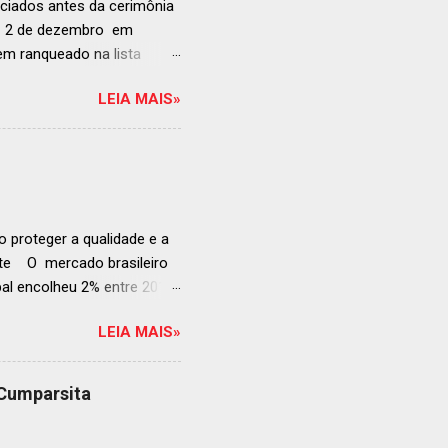
ciados antes da cerimônia
ia 2 de dezembro em
anqueado na lista
ndida de estabelecimentos
LEIA MAIS»
e e diversificado da
rganização em reconhecer
a grande revelação da
ellegrino & Acqua Panna,
 51-100: fatos r...
 proteger a qualidade e a
ente O mercado brasileiro
al encolheu 2% entre 2019
ojeções continuam em alta
LEIA MAIS»
s cheias e expansão
o, se posiciona como
ás da embalagem perfeita
 Cumparsita
al, prepare-se para
vação do néctar de Baco.