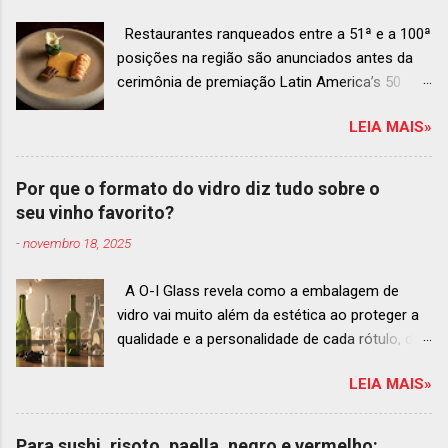
Restaurantes ranqueados entre a 51ª e a 100ª
posições na região são anunciados antes da
cerimônia de premiação Latin America’s 50
Best Restaurants 2025 , que acontecerá dia 2
LEIA MAIS»
de dezembro em Antígua, Guatemala
Prato do Origem, o brasileiro mais
bem ranqueado na lista estendida O Latin
Por que o formato do vidro diz tudo sobre o
America’s 50 Best Restaurants anunciou hoje a
seu vinho favorito?
lista estendida de estabelecimentos
-
novembro 18, 2025
ranqueados nas posições No.51 a No.100,em
celebração ao panorama vibrante e
A O-I Glass revela como a embalagem de
diversificado da gastronomia de toda a região.
vidro vai muito além da estética ao proteger a
A lista expandida demonstra o empenho da
qualidade e a personalidade de cada rótulo, do
organização em reconhecer um espectro mais
tinto estruturado ao espumante efervescente
amplo de talentos gastronômicos e prepara o
LEIA MAIS»
O mercado brasileiro de vinhos permanece
palco para a grande revelação da premiação do
aquecido e em franca ascensão. Enquanto o
Latin America’s 50 Best Restaurants 2025,
setor global encolheu 2% entre 2019 e 2024, o
patrocinada por S.Pellegrino & Acqua Panna,
Para sushi, risoto, paella, negro e vermelho: