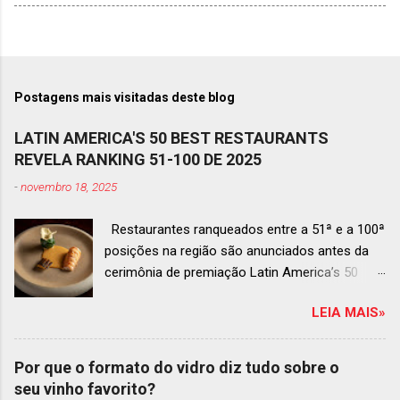
Postagens mais visitadas deste blog
LATIN AMERICA'S 50 BEST RESTAURANTS
REVELA RANKING 51-100 DE 2025
-
novembro 18, 2025
Restaurantes ranqueados entre a 51ª e a 100ª
posições na região são anunciados antes da
cerimônia de premiação Latin America’s 50
Best Restaurants 2025 , que acontecerá dia 2
LEIA MAIS»
de dezembro em Antígua, Guatemala
Prato do Origem, o brasileiro mais
bem ranqueado na lista estendida O Latin
Por que o formato do vidro diz tudo sobre o
America’s 50 Best Restaurants anunciou hoje a
seu vinho favorito?