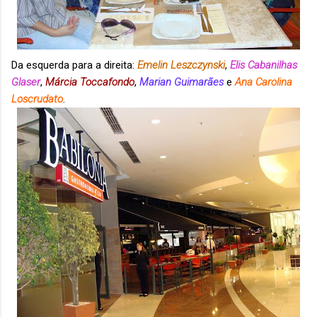
Da esquerda para a direita:
Emelin Leszczynski
,
Elis Cabanilhas
Glaser
,
Márcia Toccafondo
,
Marian Guimarães
e
Ana Carolina
Loscrudato
.