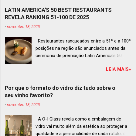
LATIN AMERICA'S 50 BEST RESTAURANTS
REVELA RANKING 51-100 DE 2025
-
novembro 18, 2025
Restaurantes ranqueados entre a 51ª e a 100ª
posições na região são anunciados antes da
cerimônia de premiação Latin America’s 50
Best Restaurants 2025 , que acontecerá dia 2
LEIA MAIS»
de dezembro em Antígua, Guatemala
Prato do Origem, o brasileiro mais
bem ranqueado na lista estendida O Latin
Por que o formato do vidro diz tudo sobre o
America’s 50 Best Restaurants anunciou hoje a
seu vinho favorito?
lista estendida de estabelecimentos
-
novembro 18, 2025
ranqueados nas posições No.51 a No.100,em
celebração ao panorama vibrante e
A O-I Glass revela como a embalagem de
diversificado da gastronomia de toda a região.
vidro vai muito além da estética ao proteger a
A lista expandida demonstra o empenho da
qualidade e a personalidade de cada rótulo, do
organização em reconhecer um espectro mais