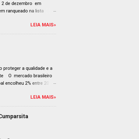
ia 2 de dezembro em
anqueado na lista
ndida de estabelecimentos
LEIA MAIS»
e e diversificado da
rganização em reconhecer
a grande revelação da
ellegrino & Acqua Panna,
 51-100: fatos r...
 proteger a qualidade e a
ente O mercado brasileiro
al encolheu 2% entre 2019
ojeções continuam em alta
LEIA MAIS»
s cheias e expansão
o, se posiciona como
ás da embalagem perfeita
 Cumparsita
al, prepare-se para
vação do néctar de Baco.
de vin...