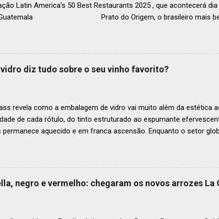
ação Latin America’s 50 Best Restaurants 2025 , que acontecerá d
, Guatemala Prato do Origem, o brasileiro mais bem r
a O Latin America’s 50 Best Restaurants anunciou hoje a lista este
os nas posições No.51 a No.100,em celebração ao panorama vibrant
mia de toda a região. A lista expandida demonstra o empenho da o
tro mais amplo de talentos gastronômicos e prepara o palco para 
vidro diz tudo sobre o seu vinho favorito?
o do Latin America’s 50 Best Restaurants 2025, patrocinada por S.P
tecerá em Antígua (Guatemala) no próximo dia 2 de dezembro . Lista
ass revela como a embalagem de vidro vai muito além da estética ao
idade de cada rótulo, do tinto estruturado ao espumante efervesc
s permanece aquecido e em franca ascensão. Enquanto o setor glob
o Brasil registrou um crescimento de 3% no mesmo período, e as pr
, de acordo com a consultoria Euromonitor. É neste cenário de taça
que a O-I Glass, líder mundial na fabricação de embalagens de vidr
 essencial da indústria e consumidores e desvenda o segredo por tr
aella, negro e vermelho: chegaram os novos arrozes La
a tipo de vinho. Se você pensava que garrafa de vinho era tudo igu
r que cada curva, peso e formato tem uma função crucial na preser
ocê sabe por que as garrafas de vinhos são diferentes? Para qual tipo 