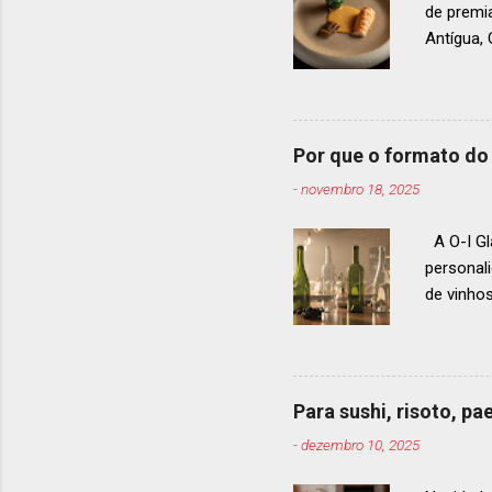
de premi
Antígua
estendid
ranquead
gastrono
um espec
Por que o formato do 
premiaçã
-
novembro 18, 2025
que acon
A O-I Gl
personal
de vinho
e 2024, 
até 2029
contínua 
parceira
Para sushi, risoto, p
para cad
-
dezembro 10, 2025
descobri
Afinal, v