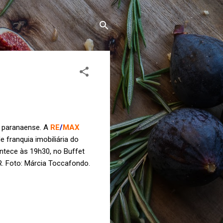
io paranaense. A
RE
/
MAX
franquia imobiliária do
ntece às 19h30, no Buffet
R. Foto: Márcia Toccafondo.