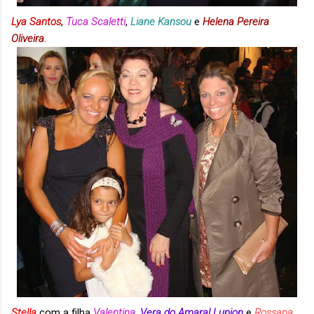
Lya Santos
,
Tuca Scaletti
,
Liane Kansou
e
Helena Pereira
Oliveira
.
Stella
com a filha
Valentina
,
Vera do Amaral Lupion
e
Rossana