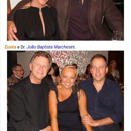
Euvira
e Dr.
João Baptista Marchesini
.