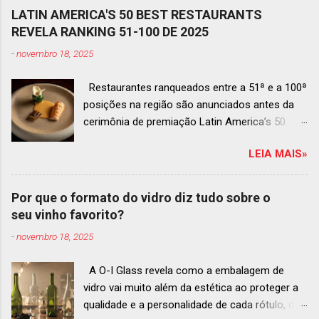
LATIN AMERICA'S 50 BEST RESTAURANTS
REVELA RANKING 51-100 DE 2025
-
novembro 18, 2025
Restaurantes ranqueados entre a 51ª e a 100ª
posições na região são anunciados antes da
cerimônia de premiação Latin America’s 50
Best Restaurants 2025 , que acontecerá dia 2
LEIA MAIS»
de dezembro em Antígua, Guatemala
Prato do Origem, o brasileiro mais
bem ranqueado na lista estendida O Latin
Por que o formato do vidro diz tudo sobre o
America’s 50 Best Restaurants anunciou hoje a
seu vinho favorito?
lista estendida de estabelecimentos
-
novembro 18, 2025
ranqueados nas posições No.51 a No.100,em
celebração ao panorama vibrante e
A O-I Glass revela como a embalagem de
diversificado da gastronomia de toda a região.
vidro vai muito além da estética ao proteger a
A lista expandida demonstra o empenho da
qualidade e a personalidade de cada rótulo, do
organização em reconhecer um espectro mais