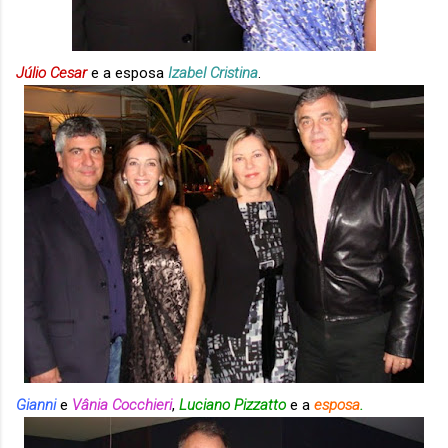
Júlio Cesar
e a esposa
Izabel Cristina
.
Gianni
e
Vânia Cocchieri
,
Luciano Pizzatto
e a
esposa
.