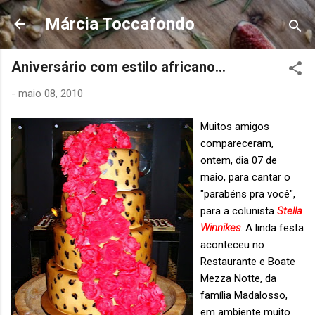
Pular para o conteúdo principal
Márcia Toccafondo
Aniversário com estilo africano...
-
maio 08, 2010
Muitos amigos
compareceram,
ontem, dia 07 de
maio, para cantar o
"parabéns pra você",
para a colunista
Stella
Winnikes
. A linda festa
aconteceu no
Restaurante e Boate
Mezza Notte, da
família Madalosso,
em ambiente muito