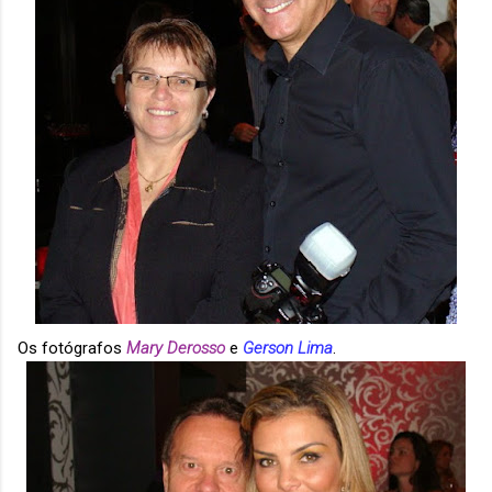
Os fotógrafos
Mary Derosso
e
Gerson Lima
.