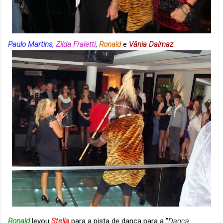
Paulo Martins
,
Zilda Fraletti
,
Ronald
e
Vânia Dalmaz
.
Ronald
levou
Stella
para a pista de dança para a "
Dança