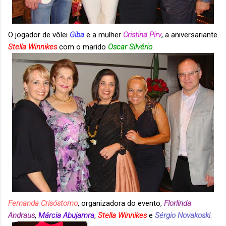
O jogador de vôlei
Giba
e a mulher
Cristina Pirv
, a aniversariante
Stella Winnikes
com o marido
Oscar Silvério
.
Fernanda Crisóstomo
, organizadora do evento,
Florlinda
Andraus
,
Márcia Abujamra
,
Stella Winnikes
e
Sérgio Novakoski
.