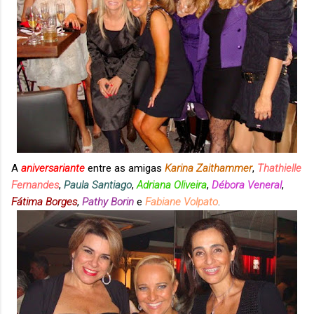
A
aniversariante
entre as amigas
Karina Zaithammer
,
Thathielle
Fernandes
,
Paula Santiago
,
Adriana Oliveira
,
Débora Veneral
,
Fátima Borges
,
Pathy Borin
e
Fabiane Volpato
.