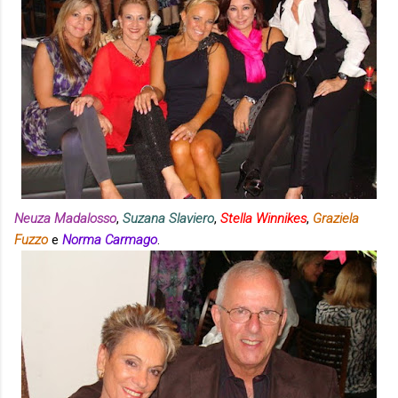
Neuza Madalosso
,
Suzana Slaviero
,
Stella Winnikes
,
Graziela
Fuzzo
e
Norma Carmago
.