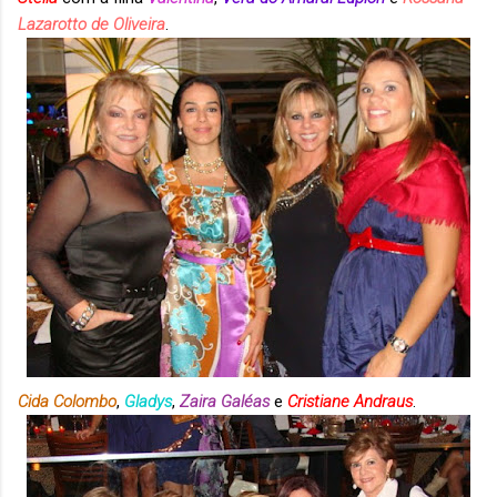
Lazarotto de Oliveira
.
Cida Colombo
,
Gladys
,
Zaira Galéas
e
Cristiane Andraus
.