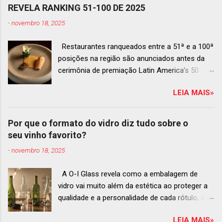
REVELA RANKING 51-100 DE 2025
-
novembro 18, 2025
Restaurantes ranqueados entre a 51ª e a 100ª
posições na região são anunciados antes da
cerimônia de premiação Latin America’s 50
Best Restaurants 2025 , que acontecerá dia 2
LEIA MAIS»
de dezembro em Antígua, Guatemala
Prato do Origem, o brasileiro mais
bem ranqueado na lista estendida O Latin
Por que o formato do vidro diz tudo sobre o
America’s 50 Best Restaurants anunciou hoje a
seu vinho favorito?
lista estendida de estabelecimentos
-
novembro 18, 2025
ranqueados nas posições No.51 a No.100,em
celebração ao panorama vibrante e
A O-I Glass revela como a embalagem de
diversificado da gastronomia de toda a região.
vidro vai muito além da estética ao proteger a
A lista expandida demonstra o empenho da
qualidade e a personalidade de cada rótulo, do
organização em reconhecer um espectro mais
tinto estruturado ao espumante efervescente
amplo de talentos gastronômicos e prepara o
LEIA MAIS»
O mercado brasileiro de vinhos permanece