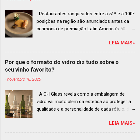
Restaurantes ranqueados entre a 51ª e a 100ª
posições na região são anunciados antes da
cerimônia de premiação Latin America’s 50
Best Restaurants 2025 , que acontecerá dia 2
LEIA MAIS»
de dezembro em Antígua, Guatemala
Prato do Origem, o brasileiro mais
bem ranqueado na lista estendida O Latin
Por que o formato do vidro diz tudo sobre o
America’s 50 Best Restaurants anunciou hoje a
seu vinho favorito?
lista estendida de estabelecimentos
-
novembro 18, 2025
ranqueados nas posições No.51 a No.100,em
celebração ao panorama vibrante e
A O-I Glass revela como a embalagem de
diversificado da gastronomia de toda a região.
vidro vai muito além da estética ao proteger a
A lista expandida demonstra o empenho da
qualidade e a personalidade de cada rótulo, do
organização em reconhecer um espectro mais
tinto estruturado ao espumante efervescente
amplo de talentos gastronômicos e prepara o
LEIA MAIS»
O mercado brasileiro de vinhos permanece
palco para a grande revelação da premiação do
aquecido e em franca ascensão. Enquanto o
Latin America’s 50 Best Restaurants 2025,
setor global encolheu 2% entre 2019 e 2024, o