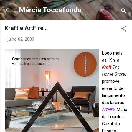
Pular para o conteúdo principal
Márcia Toccafondo
Kraft e ArtFire...
-
julho 02, 2009
Logo mais
às 19h, a
Kraft
The
Home Store
,
promove
envento de
lançamento
das lareiras
ArtFire
.
Maria
de Lourdes
Gazal, do
Espaço