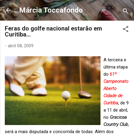
Pular para o conteúdo principal
Márcia Toccafondo
Feras do golfe nacional estarão em
Curitiba...
-
abril 08, 2009
A terceira e
última etapa
do
61º
Campeonato
Aberto
Cidade de
Curitiba
, de 9
a 11 de abril,
no
Graciosa
Country Club
,
será a mais disputada e concorrida de todas. Além dos