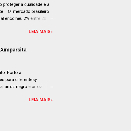
 proteger a qualidade e a
ente O mercado brasileiro
al encolheu 2% entre 2019
ojeções continuam em alta
LEIA MAIS»
s cheias e expansão
o, se posiciona como
ás da embalagem perfeita
 Cumparsita
al, prepare-se para
vação do néctar de Baco.
de vin...
to: Porto a
s para diferentesy
la, arroz negro e arroz
te no mercado brasileiro
LEIA MAIS»
 práticas embalagens de 500
ra o consumo em casa
ta: Arroz para sushi La
om a alta qualidade do
ão curto. O segredo está na