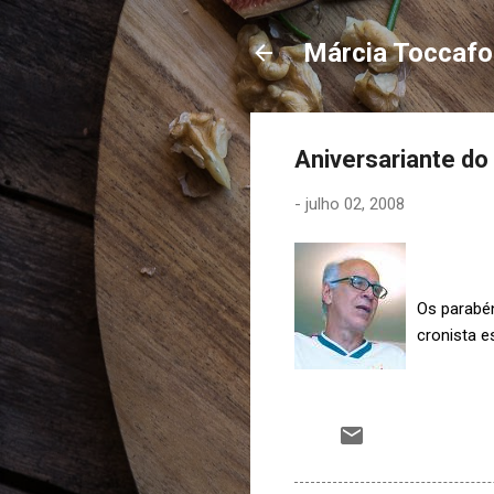
Márcia Toccaf
Aniversariante do d
-
julho 02, 2008
Os parabén
cronista e