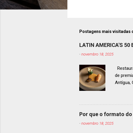
Postagens mais visitadas 
LATIN AMERICA'S 50
-
novembro 18, 2025
Restaura
de premi
Antígua
estendid
ranquead
gastrono
um espec
Por que o formato do 
premiaçã
-
novembro 18, 2025
que acon