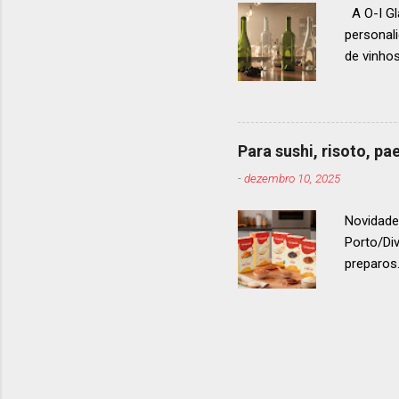
A O-I Gl
personal
de vinho
e 2024, 
até 2029
contínua 
parceira
Para sushi, risoto, p
para cad
-
dezembro 10, 2025
descobri
Afinal, v
Novidade
Porto/Di
preparos.
vermelho
. Os arro
g ou 1 k
quanto p
Cumparsi
arroz ita