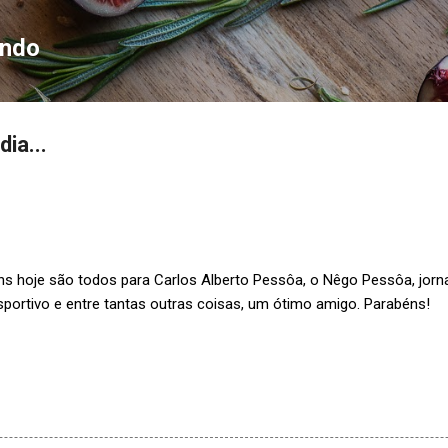
Pular para o conteúdo principal
ondo
ia...
s hoje são todos para Carlos Alberto Pessôa, o Nêgo Pessôa, jornalis
sportivo e entre tantas outras coisas, um ótimo amigo. Parabéns!