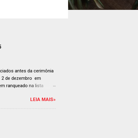
5
ciados antes da cerimônia
ia 2 de dezembro em
anqueado na lista
ndida de estabelecimentos
LEIA MAIS»
e e diversificado da
rganização em reconhecer
a grande revelação da
ellegrino & Acqua Panna,
 51-100: fatos r...