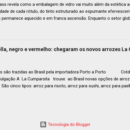
ass revela como a embalagem de vidro vai muito além da estética ao
idade de cada rótulo, do tinto estruturado ao espumante efervesc
s permanece aquecido e em franca ascensão. Enquanto o setor glob
o Brasil registrou um crescimento de 3% no mesmo período, e as pr
, de acordo com a consultoria Euromonitor. É neste cenário de taça
que a O-I Glass, líder mundial na fabricação de embalagens de vidr
 essencial da indústria e consumidores e desvenda o segredo por tr
aella, negro e vermelho: chegaram os novos arrozes La
a tipo de vinho. Se você pensava que garrafa de vinho era tudo igu
r que cada curva, peso e formato tem uma função crucial na preser
ocê sabe por que as garrafas de vinhos são diferentes? Para qual tipo 
s são trazidas ao Brasil pela importadora Porto a Porto Crédi
vulgação A La Cumparsita trouxe ao Brasil novas opções de arroze
 São cinco tipos: arroz para risoto, arroz para sushi, arroz para pael
 . As novidades se somam ao arroz Basmati que já estava presen
zes são produzidos na Itália e distribuídos pela Porto a Porto. Em
g (a depender da tipologia), esses produtos são perfeitos tanto pa
ara o uso em restaurantes. Conheça os novos arrozes L a Cumparsi
ta C ombina as características necessárias para o arroz de sushi c
Tecnologia do Blogger
liano. Para fazer um bom sushi é preciso arroz branco, doce e de gr