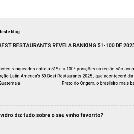
deste blog
 BEST RESTAURANTS REVELA RANKING 51-100 DE 202
ntes ranqueados entre a 51ª e a 100ª posições na região são anun
ação Latin America’s 50 Best Restaurants 2025 , que acontecerá d
, Guatemala Prato do Origem, o brasileiro mais bem r
a O Latin America’s 50 Best Restaurants anunciou hoje a lista este
os nas posições No.51 a No.100,em celebração ao panorama vibrant
mia de toda a região. A lista expandida demonstra o empenho da o
tro mais amplo de talentos gastronômicos e prepara o palco para 
vidro diz tudo sobre o seu vinho favorito?
o do Latin America’s 50 Best Restaurants 2025, patrocinada por S.P
tecerá em Antígua (Guatemala) no próximo dia 2 de dezembro . Lista