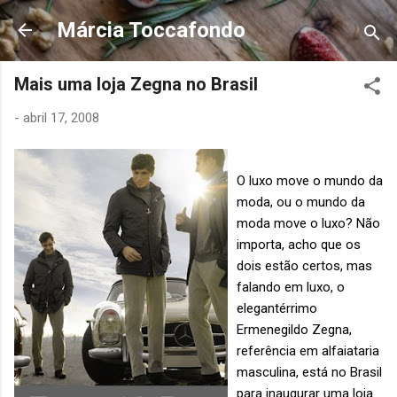
Pular para o conteúdo principal
Márcia Toccafondo
Mais uma loja Zegna no Brasil
-
abril 17, 2008
O luxo move o mundo da
moda, ou o mundo da
moda move o luxo? Não
importa, acho que os
dois estão certos, mas
falando em luxo, o
elegantérrimo
Ermenegildo Zegna,
referência em alfaiataria
masculina, está no Brasil
para inaugurar uma loja