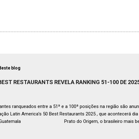
deste blog
 BEST RESTAURANTS REVELA RANKING 51-100 DE 202
ntes ranqueados entre a 51ª e a 100ª posições na região são anun
ação Latin America’s 50 Best Restaurants 2025 , que acontecerá d
, Guatemala Prato do Origem, o brasileiro mais bem r
a O Latin America’s 50 Best Restaurants anunciou hoje a lista este
os nas posições No.51 a No.100,em celebração ao panorama vibrant