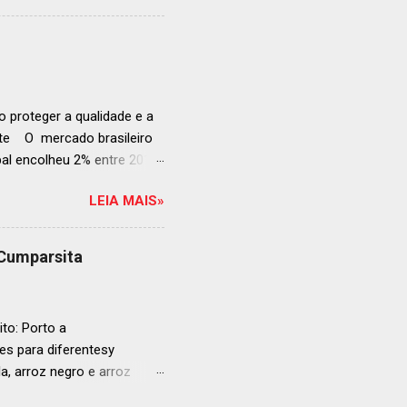
rganização em reconhecer
a grande revelação da
ellegrino & Acqua Panna,
 51-100: fatos r...
 proteger a qualidade e a
ente O mercado brasileiro
al encolheu 2% entre 2019
ojeções continuam em alta
LEIA MAIS»
s cheias e expansão
o, se posiciona como
ás da embalagem perfeita
 Cumparsita
al, prepare-se para
vação do néctar de Baco.
de vin...
to: Porto a
s para diferentesy
la, arroz negro e arroz
te no mercado brasileiro