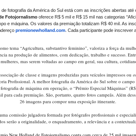
de fotografia da América do Sul está com as inscrições abertas até 
de Fotojornalismo
oferece R$ 5 mil e R$ 15 mil nas categorias “Afici
po e máquina. Os valores da premiação totalizam R$ 40 mil. As insc
endereço
premionewholland.com
.
Cada participante pode inscrever 
como tema “Agricultura, substantivo feminino”, valoriza a força da mu
ncia na produção de alimentos, com dedicação, trabalho e sucesso. Entre
 mulheres, mas serem voltadas ao campo em geral, sua cultura, cotidiano
associação de classe e imagens produzidas para veículos impressos ou
o
oria Profissional. A melhor fotografia da América do Sul sobre o camp
r fotografia de máquina em operação, o “Prêmio Especial Máquinas” (R$
il para cada premiação. São, portanto, quatro fotos campeãs. Além dessa
26 imagens para compor uma exposição itinerante.
 uma comissão julgadora formada por fotógrafos profissionais e especial
iados serão a originalidade, o enquadramento, a relevância e a contextua
rêmio New Holland de Fotojornalismo conta com cerca de 25 mil imagens