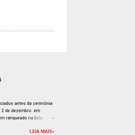
5
ciados antes da cerimônia
ia 2 de dezembro em
anqueado na lista
ndida de estabelecimentos
LEIA MAIS»
e e diversificado da