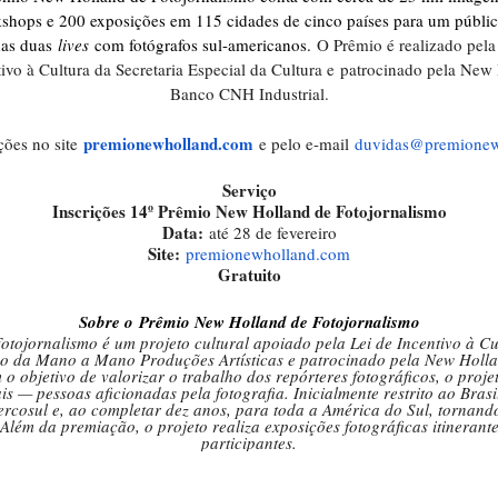
kshops e 200 exposições em 115 cidades de cinco países para um público
das duas
lives
com fotógrafos sul-americanos.
O Prêmio é realizado pel
tivo à Cultura da Secretaria Especial da Cultura e
patrocinado pela New 
Banco CNH Industrial.
premionewholland.com
ções no site
e pelo e-mail
duvidas@premionew
Serviço
Inscrições 14º Prêmio New Holland de Fotojornalismo
Data:
até 28 de fevereiro
Site:
premionewholland.com
Gratuito
Sobre o Prêmio New Holland de Fotojornalismo
ojornalismo é um projeto cultural apoiado pela Lei de Incentivo à Cu
ão da Mano a Mano Produções Artísticas e patrocinado pela New Holla
o objetivo de valorizar o trabalho dos repórteres fotográficos, o pro
is — pessoas aficionadas pela fotografia. Inicialmente restrito ao Bras
rcosul e, ao completar dez anos, para toda a América do Sul, tornando
 Além da premiação, o projeto realiza exposições fotográficas itinerant
participantes.