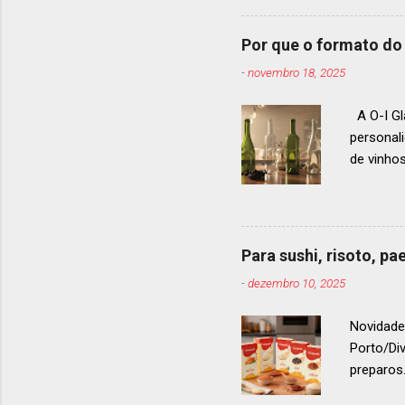
gastrono
um espec
Por que o formato do 
premiaçã
-
novembro 18, 2025
que acon
A O-I Gl
personal
de vinho
e 2024, 
até 2029
contínua 
parceira
Para sushi, risoto, p
para cad
-
dezembro 10, 2025
descobri
Afinal, v
Novidade
Porto/Di
preparos.
vermelho