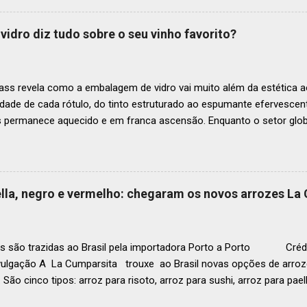
mia de toda a região. A lista expandida demonstra o empenho da o
tro mais amplo de talentos gastronômicos e prepara o palco para 
vidro diz tudo sobre o seu vinho favorito?
o do Latin America’s 50 Best Restaurants 2025, patrocinada por S.P
tecerá em Antígua (Guatemala) no próximo dia 2 de dezembro . Lista
ass revela como a embalagem de vidro vai muito além da estética ao
idade de cada rótulo, do tinto estruturado ao espumante efervesc
s permanece aquecido e em franca ascensão. Enquanto o setor glob
o Brasil registrou um crescimento de 3% no mesmo período, e as pr
, de acordo com a consultoria Euromonitor. É neste cenário de taça
que a O-I Glass, líder mundial na fabricação de embalagens de vidr
 essencial da indústria e consumidores e desvenda o segredo por tr
aella, negro e vermelho: chegaram os novos arrozes La
a tipo de vinho. Se você pensava que garrafa de vinho era tudo igu
r que cada curva, peso e formato tem uma função crucial na preser
ocê sabe por que as garrafas de vinhos são diferentes? Para qual tipo 
s são trazidas ao Brasil pela importadora Porto a Porto Crédi
vulgação A La Cumparsita trouxe ao Brasil novas opções de arroze
 São cinco tipos: arroz para risoto, arroz para sushi, arroz para pael
 . As novidades se somam ao arroz Basmati que já estava presen