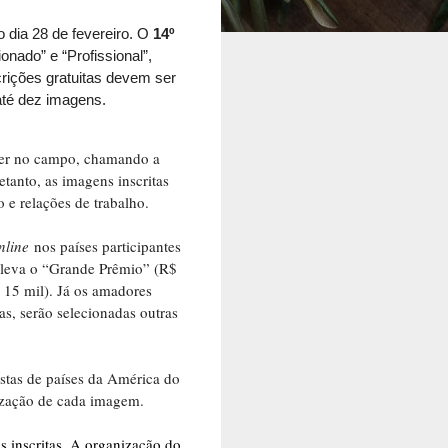
o dia 28 de fevereiro. O
14º
onado” e “Profissional”,
rições gratuitas devem ser
até dez imagens.
lher no campo, chamando a
tanto, as imagens inscritas
 e relações de trabalho.
nline
nos países participantes
o leva o “Grande Prêmio” (R$
 15 mil). Já os amadores
s, serão selecionadas outras
istas de países da América do
lização de cada imagem.
 inscritas. A organização do