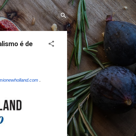
alismo é de
mionewholland.com
.