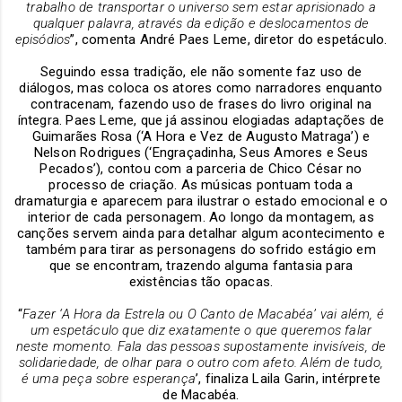
trabalho de transportar o universo sem estar aprisionado a
qualquer palavra, através da edição e deslocamentos de
episódios
”, comenta André Paes Leme, diretor do espetáculo.
Seguindo essa tradição, ele não somente faz uso de
diálogos, mas coloca os atores como narradores enquanto
contracenam, fazendo uso de frases do livro original na
íntegra. Paes Leme, que já assinou elogiadas adaptações de
Guimarães Rosa (‘A Hora e Vez de Augusto Matraga’) e
Nelson Rodrigues (‘Engraçadinha, Seus Amores e Seus
Pecados’), contou com a parceria de Chico César no
processo de criação. As músicas pontuam toda a
dramaturgia e aparecem para ilustrar o estado emocional e o
interior de cada personagem. Ao longo da montagem, as
canções servem ainda para detalhar algum acontecimento e
também para tirar as personagens do sofrido estágio em
que se encontram, trazendo alguma fantasia para
existências tão opacas.
“
Fazer ‘A Hora da Estrela ou O Canto de Macabéa’ vai além, é
um espetáculo que diz exatamente o que queremos falar
neste momento. Fala das pessoas supostamente invisíveis, de
solidariedade, de olhar para o outro com afeto. Além de tudo,
é uma peça sobre esperança
’, finaliza Laila Garin, intérprete
de Macabéa.