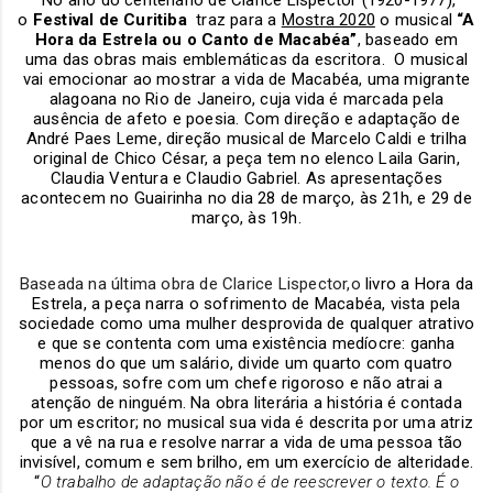
No ano do centenário de Clarice Lispector (1920-1977),
o
Festival de Curitiba
traz para a
Mostra 2020
o musical
“A
Hora da Estrela ou o Canto de Macabéa”
, baseado em
uma das obras mais emblemáticas da escritora. O musical
vai emocionar ao mostrar a vida de Macabéa, uma migrante
alagoana no Rio de Janeiro, cuja vida é marcada pela
ausência de afeto e poesia. Com direção e adaptação de
André Paes Leme, direção musical de Marcelo Caldi e trilha
original de Chico César, a peça tem no elenco Laila Garin,
Claudia Ventura e Claudio Gabriel. As apresentações
acontecem no Guairinha no dia 28 de março, às 21h, e 29 de
março, às 19h.
Baseada na última obra de Clarice Lispector,o
livro a Hora da
Estrela, a peça narra o sofrimento de Macabéa, vista pela
sociedade como uma mulher desprovida de qualquer atrativo
e que se contenta com uma existência medíocre: ganha
menos do que um salário, divide um quarto com quatro
pessoas, sofre com um chefe rigoroso e não atrai a
atenção de ninguém. Na obra literária a história é contada
por um escritor; no musical sua vida é descrita por uma atriz
que a vê na rua e resolve narrar a vida de uma pessoa tão
invisível, comum e sem brilho, em um exercício de alteridade.
“
O trabalho de adaptação não é de reescrever o texto. É o