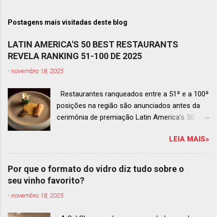
Postagens mais visitadas deste blog
LATIN AMERICA'S 50 BEST RESTAURANTS
REVELA RANKING 51-100 DE 2025
-
novembro 18, 2025
Restaurantes ranqueados entre a 51ª e a 100ª
posições na região são anunciados antes da
cerimônia de premiação Latin America’s 50
Best Restaurants 2025 , que acontecerá dia 2
LEIA MAIS»
de dezembro em Antígua, Guatemala
Prato do Origem, o brasileiro mais
bem ranqueado na lista estendida O Latin
Por que o formato do vidro diz tudo sobre o
America’s 50 Best Restaurants anunciou hoje a
seu vinho favorito?
lista estendida de estabelecimentos
-
novembro 18, 2025
ranqueados nas posições No.51 a No.100,em
celebração ao panorama vibrante e