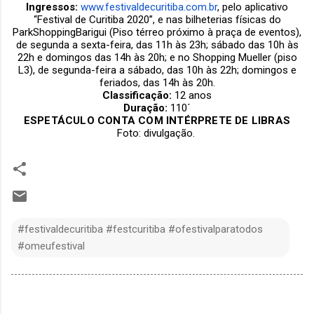
Ingressos:
www.
festivaldecuritiba.com.br
, pelo aplicativo
“Festival de Curitiba 2020”, e
nas bilheterias físicas do
ParkShoppingBarigui (Piso térreo próximo à praça de eventos),
de segunda a sexta-feira, das 11h às 23h; sábado das 10h às
22h e domingos das 14h às 20h; e no Shopping Mueller (piso
L3), de segunda-feira a sábado, das 10h às 22h; domingos e
feriados, das 14h às 20h.
Classificação:
12 anos
Duração:
110´
ESPETÁCULO CONTA COM INTÉRPRETE DE LIBRAS
Foto: divulgação.
#festivaldecuritiba #festcuritiba #ofestivalparatodos
#omeufestival