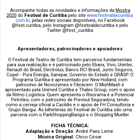
Acompanhe todas as novidades e informações da
Mostra
2020
do
Festival de Curitiba
pelo site
www.festivaldecuritiba.
com.br
, pelas redes sociais disponíveis, no Facebook
@fest.curitiba, pelo Instagram @festivaldecuritiba e pelo
Twitter @fest_curitiba
Apresentadores, patrocinadores e apoiadores
O Festival de Teatro de Curitiba tem parceiros fundamentais
para sua realização e é patrocinado pelo Ebanx, Vivo, Uninter,
Renault do Brasil, Electrolux, Banco RCI Brasil, Junto Seguros,
Copel - Pura Energia, Sanepar, Governo do Estado e GRASP. O
Programa Guritiba é apresentado por New Holland, com
patrocínio de Novozymes e Fibracem. O MishMash é
apresentado pela Unimed Curitiba e Thales Group, com o apoio
da Ritmo Logística. Quem apresenta o Risorama é a Potencial
Petróleo, com o patrocínio de Previsul Seguradora, tendo
como a cerveja oficial a Cacildis e o apoio de FH Consultoria e
Grupo Barigui. As bilheterias do Festival de Curitiba são uma
parceria com o ParkShoppingBarigüi e o Shopping Mueller.
FICHA TÉCNICA:
Adaptação e Direção:
André Paes Leme.
Música Original:
Chico César.